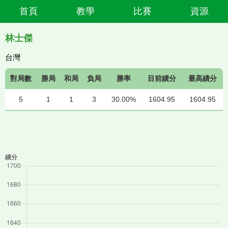
首頁
教學
比賽
資源
林士傑
台灣
對局數
勝局
和局
負局
勝率
目前績分
最高績分
5
1
1
3
30.00%
1604.95
1604.95