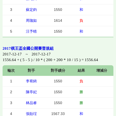
3
蘇定鈞
1550
和
4
周珈如
1614
負
5
汪予晴
1550
和
2017棋王盃全國公開賽普規組
2017-12-17 ~ 2017-12-17
1556.64 + ( 5 - 5 ) / 10 * ( 200 + 200 * 10 / 15 ) = 1556.64
輪次
對手
對手績分
結果
增減分
1
李宥錡
1550
負
2
陳亭妃
1550
勝
3
林品睿
1550
勝
4
張貽珵
1567.33
和