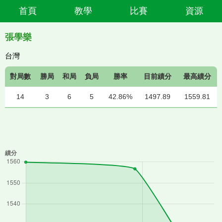
首頁
教學
比賽
資源
張學樂
台灣
對局數
勝局
和局
負局
勝率
目前績分
最高績分
14
3
6
5
42.86%
1497.89
1559.81