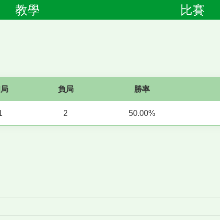
教學
比賽
和局
負局
勝率
1
2
50.00%