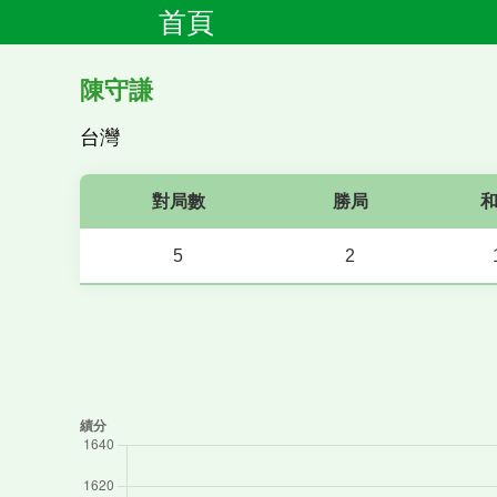
首頁
陳守謙
台灣
對局數
勝局
5
2