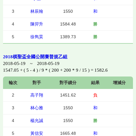
3
林辰翰
1550
和
4
陳羿升
1584.48
勝
5
徐雋昊
1389.73
勝
2018棋聖盃全國公開賽普規乙組
2018-05-19 ~ 2018-05-19
1547.05 + ( 5 - 4 ) / 9 * ( 200 + 200 * 9 / 15 ) = 1582.6
輪次
對手
對手績分
結果
增減分
2
高子翔
1451.62
負
3
林心雅
1550
和
4
楊允誠
1550
勝
5
黃信安
1665.48
和