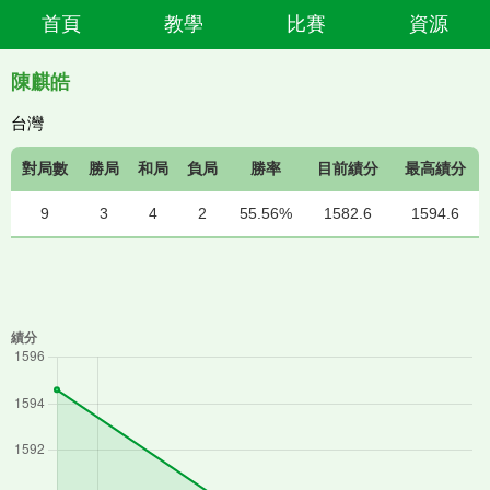
首頁
教學
比賽
資源
陳麒皓
台灣
對局數
勝局
和局
負局
勝率
目前績分
最高績分
9
3
4
2
55.56%
1582.6
1594.6