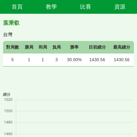
首頁
教學
比賽
資源
葉秉叡
台灣
對局數
勝局
和局
負局
勝率
目前績分
最高績分
5
1
1
3
30.00%
1430.56
1430.56