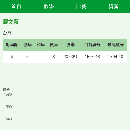
首頁
教學
比賽
資源
廖文新
台灣
對局數
勝局
和局
負局
勝率
目前績分
最高績分
5
0
2
3
20.00%
1504.46
1504.46