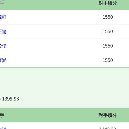
手
對手績分
毓軒
1550
丕愉
1550
於倢
1550
宣澔
1550
 = 1395.93
手
對手績分