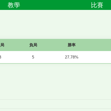
教學
比賽
和局
負局
勝率
3
5
27.78%