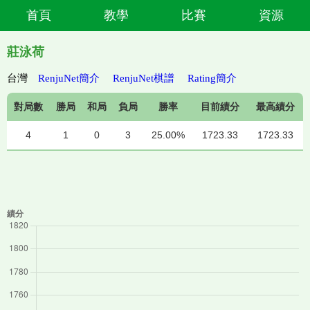
首頁
教學
比賽
資源
莊泳荷
台灣
RenjuNet簡介
RenjuNet棋譜
Rating簡介
對局數
勝局
和局
負局
勝率
目前績分
最高績分
4
1
0
3
25.00%
1723.33
1723.33