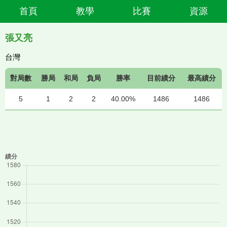
首頁
教學
比賽
資源
張又亮
台灣
對局數
勝局
和局
負局
勝率
目前績分
最高績分
5
1
2
2
40.00%
1486
1486