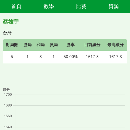
首頁
教學
比賽
資源
蔡雄宇
台灣
對局數
勝局
和局
負局
勝率
目前績分
最高績分
5
1
3
1
50.00%
1617.3
1617.3