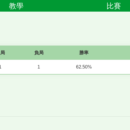
教學
比賽
和局
負局
勝率
1
1
62.50%