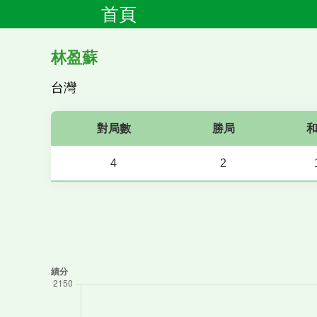
首頁
林盈蘇
台灣
對局數
勝局
4
2