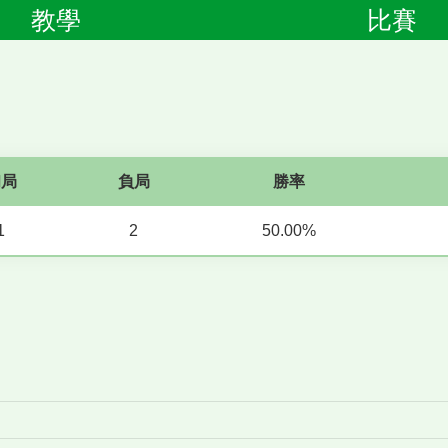
教學
比賽
和局
負局
勝率
1
2
50.00%