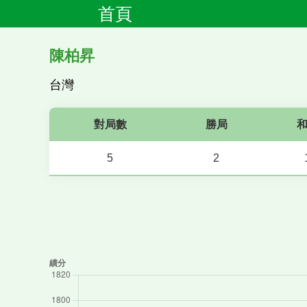
首頁
陳柏昇
台灣
對局數
勝局
5
2