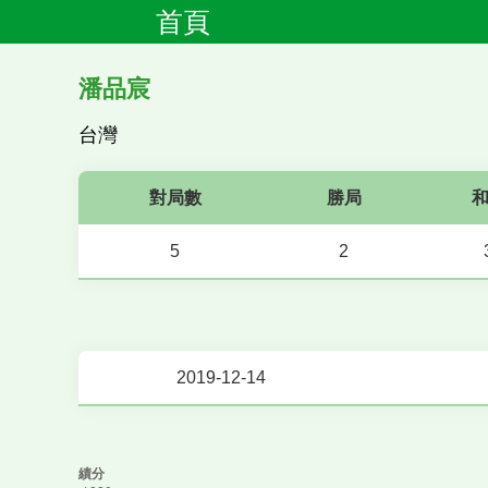
首頁
潘品宸
台灣
對局數
勝局
5
2
2019-12-14