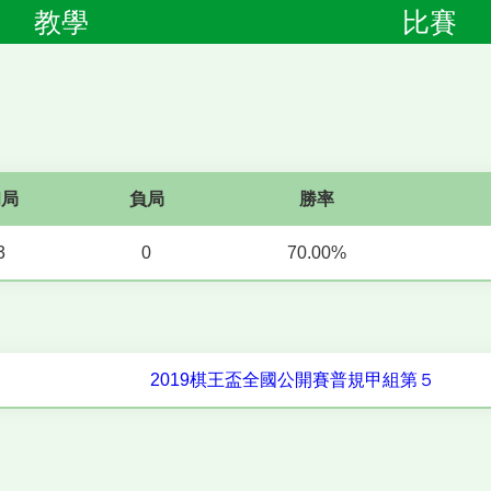
教學
比賽
和局
負局
勝率
3
0
70.00%
2019棋王盃全國公開賽普規甲組第５