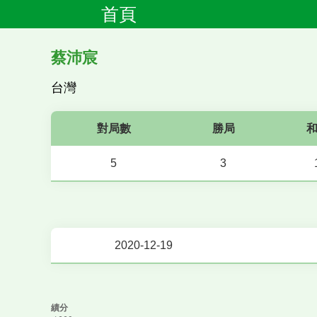
首頁
蔡沛宸
台灣
對局數
勝局
5
3
2020-12-19