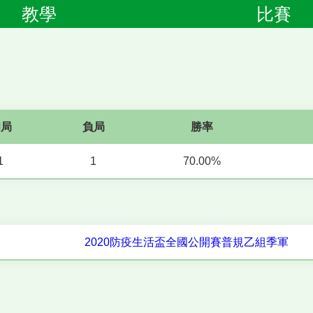
教學
比賽
和局
負局
勝率
1
1
70.00%
2020防疫生活盃全國公開賽普規乙組季軍