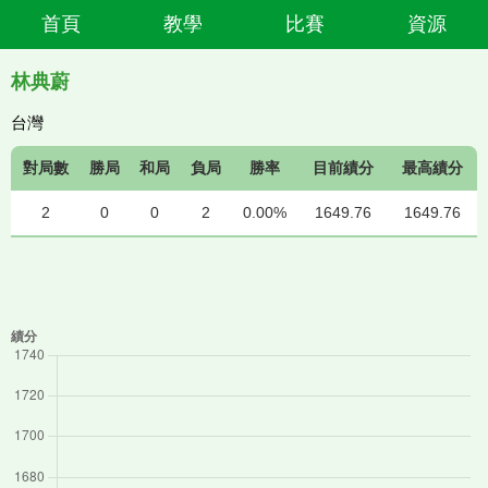
首頁
教學
比賽
資源
林典蔚
台灣
對局數
勝局
和局
負局
勝率
目前績分
最高績分
2
0
0
2
0.00%
1649.76
1649.76