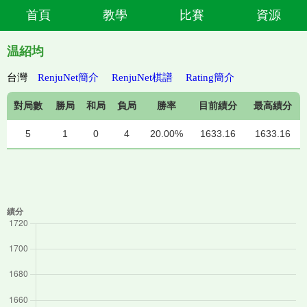
首頁
教學
比賽
資源
温紹均
台灣
RenjuNet簡介
RenjuNet棋譜
Rating簡介
對局數
勝局
和局
負局
勝率
目前績分
最高績分
5
1
0
4
20.00%
1633.16
1633.16