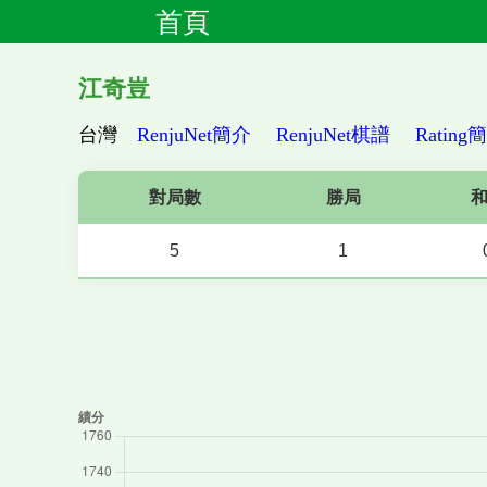
首頁
江奇豈
台灣
RenjuNet簡介
RenjuNet棋譜
Rating
對局數
勝局
5
1