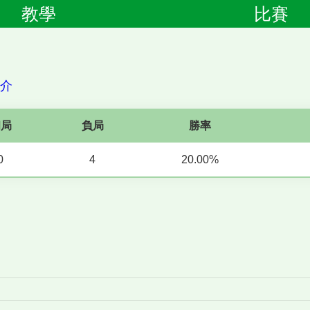
教學
比賽
簡介
和局
負局
勝率
0
4
20.00%