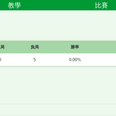
教學
比賽
和局
負局
勝率
0
5
0.00%