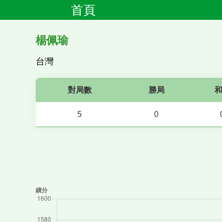
首頁
楊佩瑜
台灣
對局數
勝局
5
0