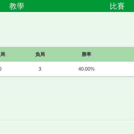
教學
比賽
和局
負局
勝率
0
3
40.00%