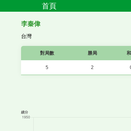
首頁
李秦偉
台灣
對局數
勝局
5
2