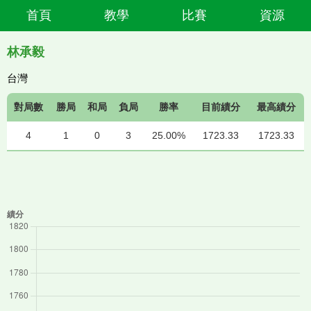
首頁
教學
比賽
資源
林承毅
台灣
對局數
勝局
和局
負局
勝率
目前績分
最高績分
4
1
0
3
25.00%
1723.33
1723.33