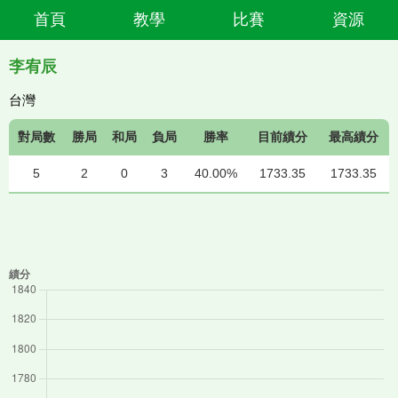
首頁
教學
比賽
資源
李宥辰
台灣
對局數
勝局
和局
負局
勝率
目前績分
最高績分
5
2
0
3
40.00%
1733.35
1733.35