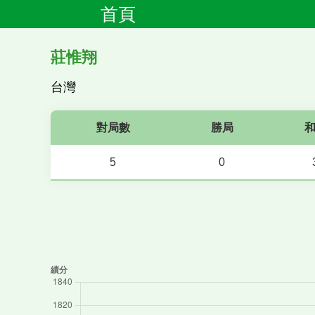
首頁
莊惟翔
台灣
對局數
勝局
5
0