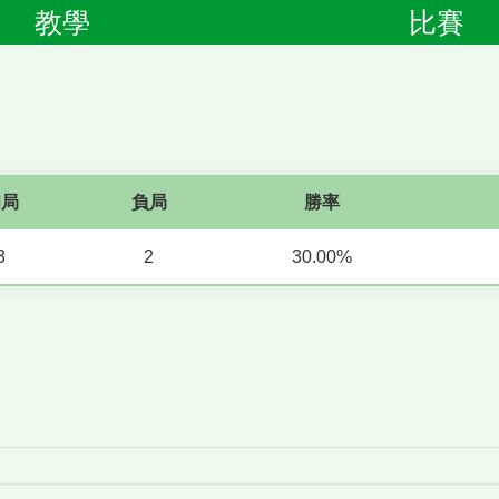
教學
比賽
和局
負局
勝率
3
2
30.00%