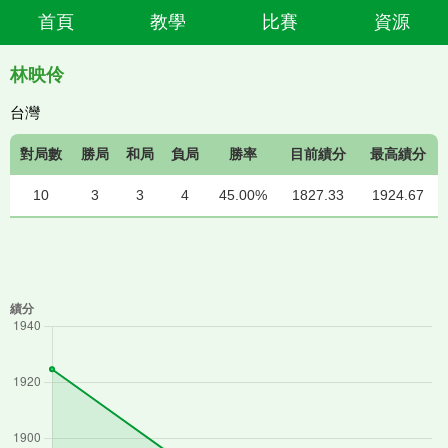
首頁
教學
比賽
資源
林映伶
台灣
對局數
勝局
和局
負局
勝率
目前績分
最高績分
10
3
3
4
45.00%
1827.33
1924.67