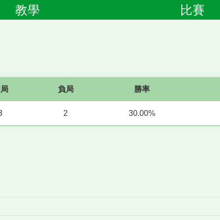
教學
比賽
和局
負局
勝率
3
2
30.00%