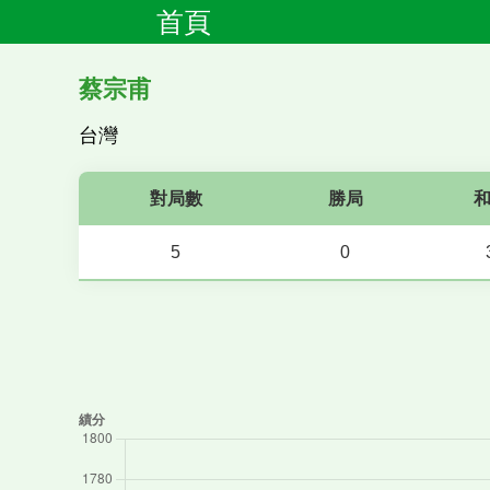
首頁
蔡宗甫
台灣
對局數
勝局
5
0