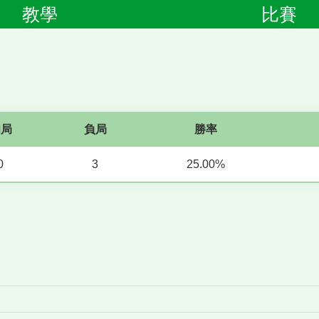
教學
比賽
和局
負局
勝率
0
3
25.00%