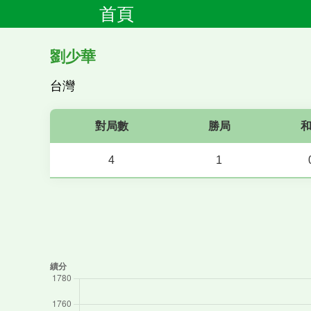
首頁
劉少華
台灣
對局數
勝局
4
1