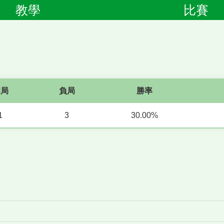
教學
比賽
和局
負局
勝率
1
3
30.00%