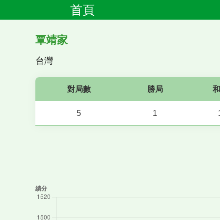
首頁
覃靖家
台灣
對局數
勝局
5
1