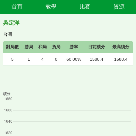
首頁
教學
比賽
資源
吳定洋
台灣
對局數
勝局
和局
負局
勝率
目前績分
最高績分
5
1
4
0
60.00%
1588.4
1588.4