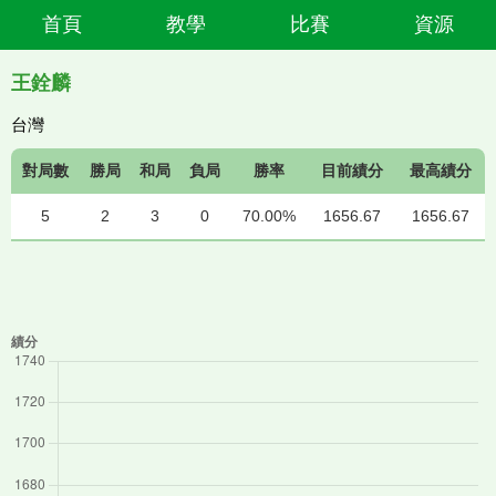
首頁
教學
比賽
資源
王銓麟
台灣
對局數
勝局
和局
負局
勝率
目前績分
最高績分
5
2
3
0
70.00%
1656.67
1656.67