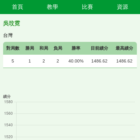
首頁
教學
比賽
資源
吳玟霓
台灣
對局數
勝局
和局
負局
勝率
目前績分
最高績分
5
1
2
2
40.00%
1486.62
1486.62