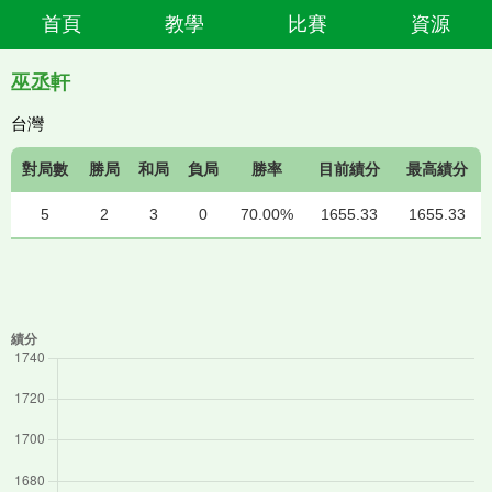
首頁
教學
比賽
資源
巫丞軒
台灣
對局數
勝局
和局
負局
勝率
目前績分
最高績分
5
2
3
0
70.00%
1655.33
1655.33