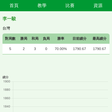
首頁
教學
比賽
資源
李一駿
台灣
對局數
勝局
和局
負局
勝率
目前績分
最高績分
5
2
3
0
70.00%
1790.67
1790.67