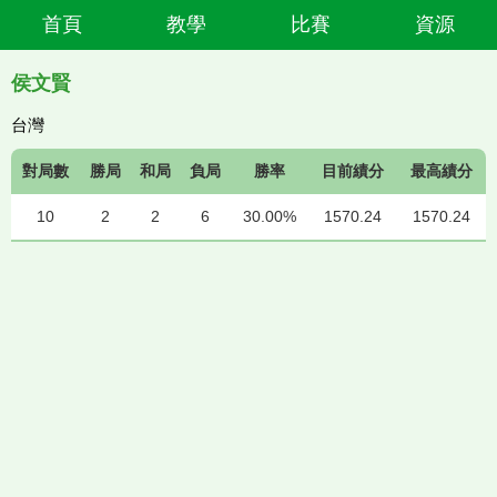
首頁
教學
比賽
資源
侯文賢
台灣
對局數
勝局
和局
負局
勝率
目前績分
最高績分
10
2
2
6
30.00%
1570.24
1570.24