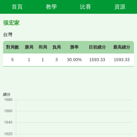
首頁
教學
比賽
資源
張宏家
台灣
對局數
勝局
和局
負局
勝率
目前績分
最高績分
5
1
1
3
30.00%
1593.33
1593.33