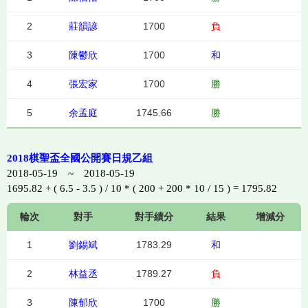
2
莊韻諺
1700
負
3
陳鬱欣
1700
和
4
張宏家
1700
勝
5
余孟庭
1745.66
勝
2018棋聖盃全國公開賽日規乙組
2018-05-19 ~ 2018-05-19
1695.82 + ( 6.5 - 3.5 ) / 10 * ( 200 + 200 * 10 / 15 ) = 1795.82
輪次
對手
對手績分
結果
增減分
1
劉錫斌
1783.29
和
2
林益丞
1789.27
負
3
陳郁欣
1700
勝