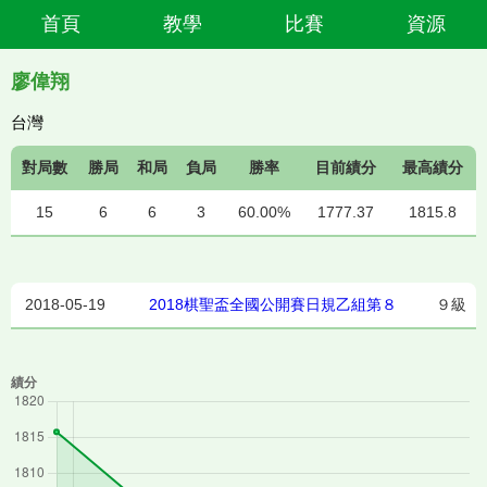
首頁
教學
比賽
資源
廖偉翔
台灣
對局數
勝局
和局
負局
勝率
目前績分
最高績分
15
6
6
3
60.00%
1777.37
1815.8
2018-05-19
2018棋聖盃全國公開賽日規乙組第８
９級