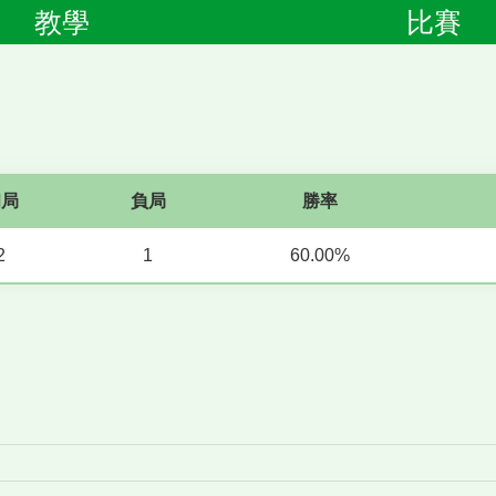
教學
比賽
和局
負局
勝率
2
1
60.00%