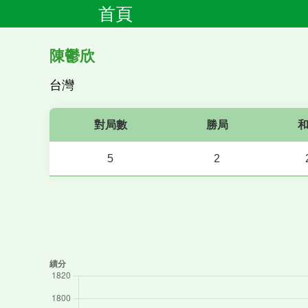
首頁
陳鬱欣
台灣
對局數
勝局
5
2