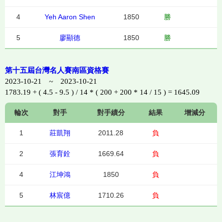
4
Yeh Aaron Shen
1850
勝
5
廖顯德
1850
勝
第十五屆台灣名人賽南區資格賽
2023-10-21 ~ 2023-10-21
1783.19 + ( 4.5 - 9.5 ) / 14 * ( 200 + 200 * 14 / 15 ) = 1645.09
輪次
對手
對手績分
結果
增減分
1
莊凱翔
2011.28
負
2
張育銓
1669.64
負
4
江坤鴻
1850
負
5
林宸億
1710.26
負