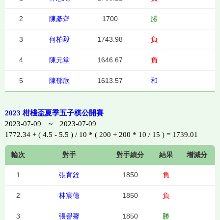
2
陳彥齊
1700
勝
3
何柏毅
1743.98
負
4
陳元堂
1646.67
負
5
陳郁欣
1613.57
和
2023 柑棧盃夏季五子棋公開賽
2023-07-09 ~ 2023-07-09
1772.34 + ( 4.5 - 5.5 ) / 10 * ( 200 + 200 * 10 / 15 ) = 1739.01
輪次
對手
對手績分
結果
增減分
1
張育銓
1850
負
2
林宸億
1850
負
3
張譽馨
1850
勝