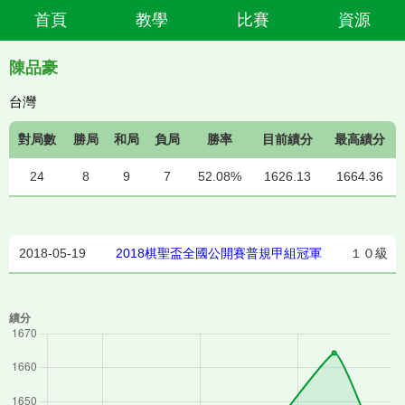
首頁
教學
比賽
資源
陳品豪
台灣
對局數
勝局
和局
負局
勝率
目前績分
最高績分
24
8
9
7
52.08%
1626.13
1664.36
2018-05-19
2018棋聖盃全國公開賽普規甲組冠軍
１０級