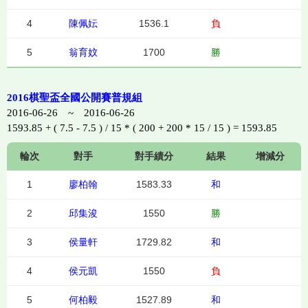
4
陳佩妘
1536.1
負
5
翁育妏
1700
勝
2016棋聖盃全國公開賽普規組
2016-06-26 ~ 2016-06-26
1593.85 + ( 7.5 - 7.5 ) / 15 * ( 200 + 200 * 15 / 15 ) = 1593.85
輪次
對手
對手績分
結果
增減分
1
廖柏翰
1583.33
和
2
邱集浚
1550
勝
3
侯量軒
1729.82
和
4
侯元凱
1550
負
5
何柏毅
1527.89
和