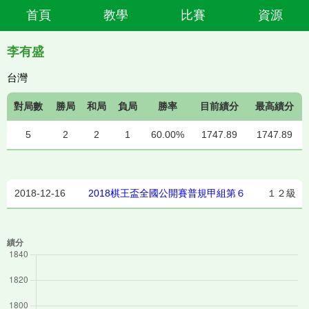
首頁
教學
比賽
資源
李有盛
台灣
對局數
勝局
和局
負局
勝率
目前績分
最高績分
5
2
2
1
60.00%
1747.89
1747.89
2018-12-16
2018棋王盃全國公開賽普規甲組第６
１２級