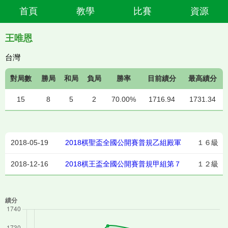
首頁
教學
比賽
資源
王唯恩
台灣
對局數
勝局
和局
負局
勝率
目前績分
最高績分
15
8
5
2
70.00%
1716.94
1731.34
2018-05-19
2018棋聖盃全國公開賽普規乙組殿軍
１６級
2018-12-16
2018棋王盃全國公開賽普規甲組第７
１２級