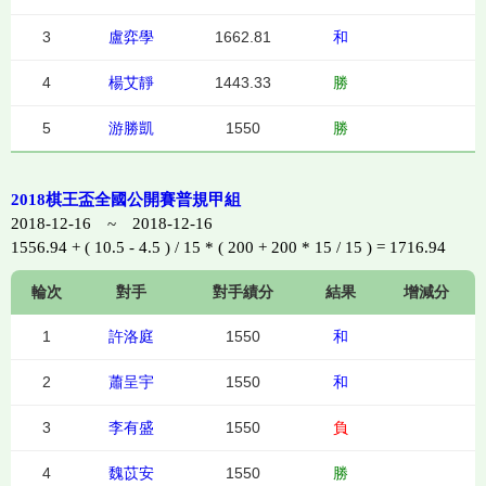
3
盧弈學
1662.81
和
4
楊艾靜
1443.33
勝
5
游勝凱
1550
勝
2018棋王盃全國公開賽普規甲組
2018-12-16 ~ 2018-12-16
1556.94 + ( 10.5 - 4.5 ) / 15 * ( 200 + 200 * 15 / 15 ) = 1716.94
輪次
對手
對手績分
結果
增減分
1
許洛庭
1550
和
2
蕭呈宇
1550
和
3
李有盛
1550
負
4
魏苡安
1550
勝