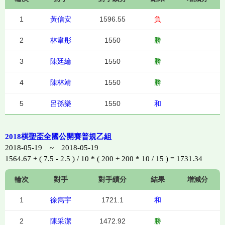
1
黃信安
1596.55
負
2
林韋彤
1550
勝
3
陳廷綸
1550
勝
4
陳林靖
1550
勝
5
呂孫樂
1550
和
2018棋聖盃全國公開賽普規乙組
2018-05-19 ~ 2018-05-19
1564.67 + ( 7.5 - 2.5 ) / 10 * ( 200 + 200 * 10 / 15 ) = 1731.34
輪次
對手
對手績分
結果
增減分
1
徐雋宇
1721.1
和
2
陳采潔
1472.92
勝