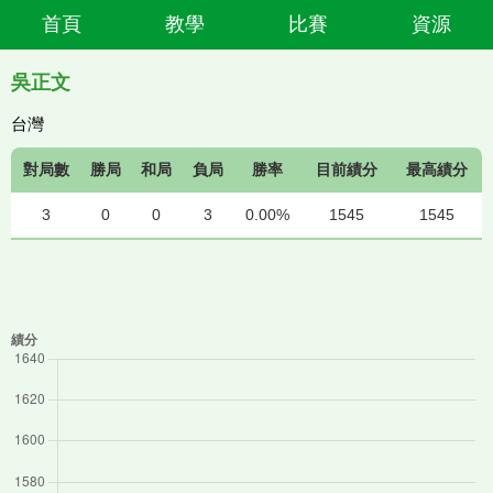
首頁
教學
比賽
資源
吳正文
台灣
對局數
勝局
和局
負局
勝率
目前績分
最高績分
3
0
0
3
0.00%
1545
1545