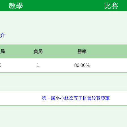
教學
比賽
簡介
和局
負局
勝率
0
1
80.00%
第一屆小小林盃五子棋晉段賽亞軍