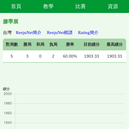
首頁
教學
比賽
資源
滕季展
台灣
RenjuNet簡介
RenjuNet棋譜
Rating簡介
對局數
勝局
和局
負局
勝率
目前績分
最高績分
5
3
0
2
60.00%
1903.33
1903.33