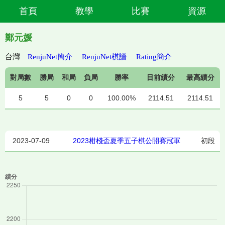
首頁
教學
比賽
資源
鄭元媛
台灣
RenjuNet簡介
RenjuNet棋譜
Rating簡介
對局數
勝局
和局
負局
勝率
目前績分
最高績分
5
5
0
0
100.00%
2114.51
2114.51
2023-07-09
2023柑棧盃夏季五子棋公開賽冠軍
初段