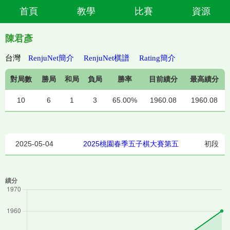
首頁
教學
比賽
資源
陳君彥
台灣
RenjuNet簡介
RenjuNet棋譜
Rating簡介
對局數
勝局
和局
負局
勝率
目前績分
最高績分
10
6
1
3
65.00%
1960.08
1960.08
2025-05-04
2025桃園春季五子棋大賽第五
初段