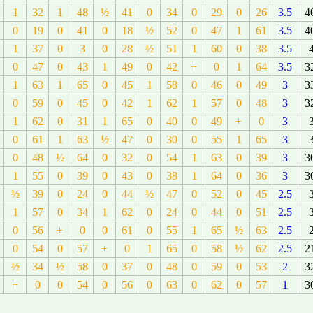
1
32
1
48
½
41
0
34
0
29
0
26
3.5
4
0
19
0
41
0
18
½
52
0
47
1
61
3.5
4
1
37
0
3
0
28
½
51
1
60
0
38
3.5
0
47
0
43
1
49
0
42
+
0
1
64
3.5
3
1
63
1
65
0
45
1
58
0
46
0
49
3
3
0
59
0
45
0
42
1
62
1
57
0
48
3
3
1
62
0
31
1
65
0
40
0
49
+
0
3
0
61
1
63
½
47
0
30
0
55
1
65
3
0
48
½
64
0
32
0
54
1
63
0
39
3
3
1
55
0
39
0
43
0
38
1
64
0
36
3
3
½
39
0
24
0
44
½
47
0
52
0
45
2.5
1
57
0
34
1
62
0
24
0
44
0
51
2.5
0
56
+
0
0
61
0
55
1
65
½
63
2.5
0
54
0
57
+
0
1
65
0
58
½
62
2.5
2
½
34
½
58
0
37
0
48
0
59
0
53
2
3
+
0
0
54
0
56
0
63
0
62
0
57
1
3