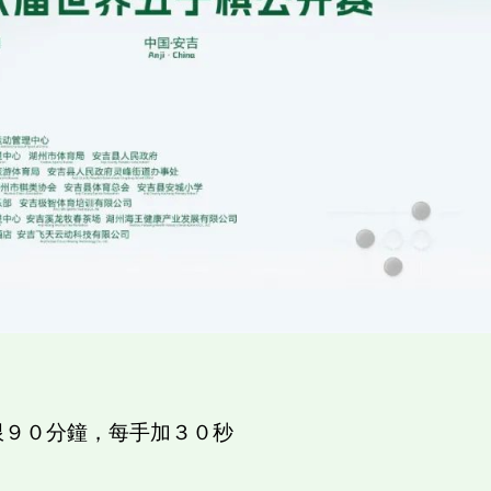
限９０分鐘，每手加３０秒