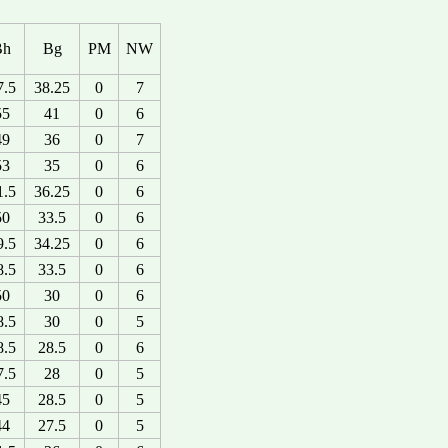
Bh
Bg
PM
NW
7.5
38.25
0
7
55
41
0
6
49
36
0
7
53
35
0
6
1.5
36.25
0
6
50
33.5
0
6
9.5
34.25
0
6
8.5
33.5
0
6
50
30
0
6
8.5
30
0
5
8.5
28.5
0
6
7.5
28
0
5
45
28.5
0
5
44
27.5
0
5