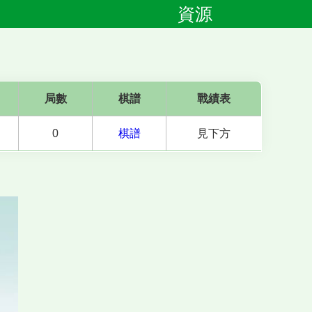
資源
局數
棋譜
戰績表
0
棋譜
見下方