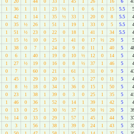
0
20
1
44
0
33
1
45
1
26
1
16
6
4
1
36
1
11
1
23
½
1
0
6
0
15
5.5
1
42
1
14
1
35
½
33
1
20
0
8
5.5
0
35
½
26
1
51
1
19
1
33
0
5
5.5
1
51
½
23
0
22
0
18
1
41
1
34
5.5
1
15
½
10
0
25
1
41
0
17
½
29
5
1
38
0
7
1
24
0
9
0
11
1
40
5
4
0
6
1
40
1
19
0
10
½
12
0
14
5
1
27
½
19
0
16
0
8
½
37
1
46
5
0
7
1
60
0
21
1
61
1
31
0
9
5
4
1
45
1
29
1
20
0
5
1
27
0
11
5
0
8
½
18
0
34
1
36
0
15
1
50
5
0
23
1
38
1
39
0
3
0
25
1
35
5
4
1
46
0
36
1
52
0
14
1
39
1
42
5
0
13
0
25
1
30
½
37
1
50
½
20
5
3
½
14
0
33
0
29
1
57
1
45
1
44
5
3
0
3
1
56
1
38
1
39
0
24
1
43
5
3
0
50
1
47
1
58
1
35
0
14
1
37
5
3