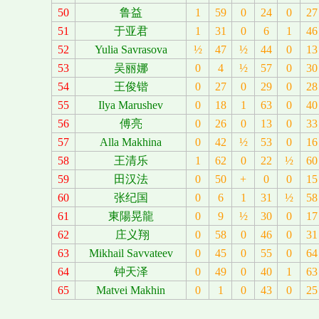
50
鲁益
1
59
0
24
0
27
51
于亚君
1
31
0
6
1
46
52
Yulia Savrasova
½
47
½
44
0
13
53
吴丽娜
0
4
½
57
0
30
54
王俊锴
0
27
0
29
0
28
55
Ilya Marushev
0
18
1
63
0
40
56
傅亮
0
26
0
13
0
33
57
Alla Makhina
0
42
½
53
0
16
58
王清乐
1
62
0
22
½
60
59
田汉法
0
50
+
0
0
15
60
张纪国
0
6
1
31
½
58
61
東陽晃龍
0
9
½
30
0
17
62
庄义翔
0
58
0
46
0
31
63
Mikhail Savvateev
0
45
0
55
0
64
64
钟天泽
0
49
0
40
1
63
65
Matvei Makhin
0
1
0
43
0
25