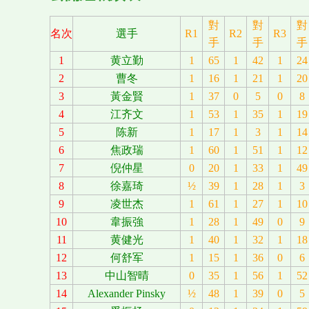
對
對
對
名次
選手
R1
R2
R3
手
手
手
1
黄立勤
1
65
1
42
1
24
2
曹冬
1
16
1
21
1
20
3
黃金賢
1
37
0
5
0
8
4
江齐文
1
53
1
35
1
19
5
陈新
1
17
1
3
1
14
6
焦政瑞
1
60
1
51
1
12
7
倪仲星
0
20
1
33
1
49
8
徐嘉琦
½
39
1
28
1
3
9
凌世杰
1
61
1
27
1
10
10
韋振強
1
28
1
49
0
9
11
黄健光
1
40
1
32
1
18
12
何舒军
1
15
1
36
0
6
13
中山智晴
0
35
1
56
1
52
14
Alexander Pinsky
½
48
1
39
0
5