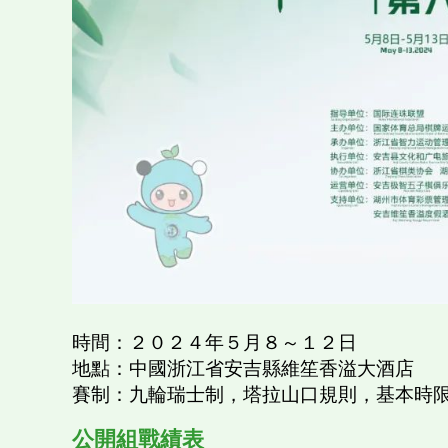
時間：２０２４年５月８～１２日
地點：中國浙江省安吉縣維笙香溢大酒店
賽制：九輪瑞士制，塔拉山口規則，基本時
公開組戰績表