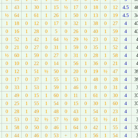
1
43
1
30
1
15
½
17
0
18
0
12
4.5
4
½
64
1
61
1
26
1
50
0
13
0
19
4.5
3
1
18
0
12
0
17
0
32
1
38
0
27
4
4
0
16
1
28
0
5
0
26
0
40
1
59
4
4
0
52
1
42
1
64
½
29
½
23
0
32
4
0
21
0
27
0
31
1
59
0
35
1
52
4
½
60
1
59
0
27
0
31
0
28
1
58
4
0
10
0
22
0
14
1
56
1
36
0
21
4
0
12
1
51
½
50
0
20
0
19
½
47
4
3
0
17
0
37
1
55
1
53
1
48
0
28
4
3
0
33
1
53
1
59
1
46
0
8
0
31
4
1
49
0
15
1
60
0
11
1
61
0
30
4
3
0
25
1
55
1
54
0
15
0
30
1
60
4
3
0
28
1
49
1
48
0
43
1
54
0
23
4
1
53
0
32
½
57
½
60
1
51
½
41
4
1
58
0
50
0
46
1
64
0
42
1
55
4
3
0
44
0
46
0
53
+
0
1
56
1
54
4