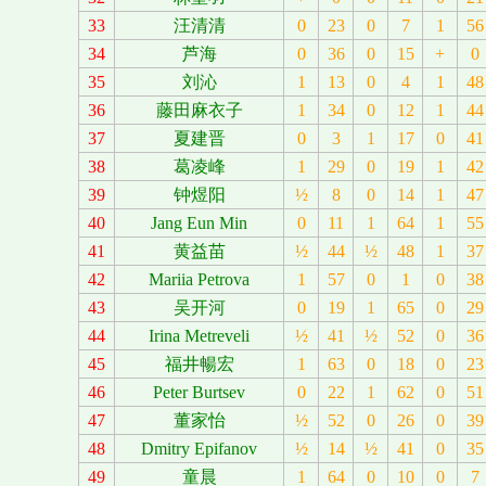
33
汪清清
0
23
0
7
1
56
34
芦海
0
36
0
15
+
0
35
刘沁
1
13
0
4
1
48
36
藤田麻衣子
1
34
0
12
1
44
37
夏建晋
0
3
1
17
0
41
38
葛凌峰
1
29
0
19
1
42
39
钟煜阳
½
8
0
14
1
47
40
Jang Eun Min
0
11
1
64
1
55
41
黄益苗
½
44
½
48
1
37
42
Mariia Petrova
1
57
0
1
0
38
43
吴开河
0
19
1
65
0
29
44
Irina Metreveli
½
41
½
52
0
36
45
福井暢宏
1
63
0
18
0
23
46
Peter Burtsev
0
22
1
62
0
51
47
董家怡
½
52
0
26
0
39
48
Dmitry Epifanov
½
14
½
41
0
35
49
童晨
1
64
0
10
0
7