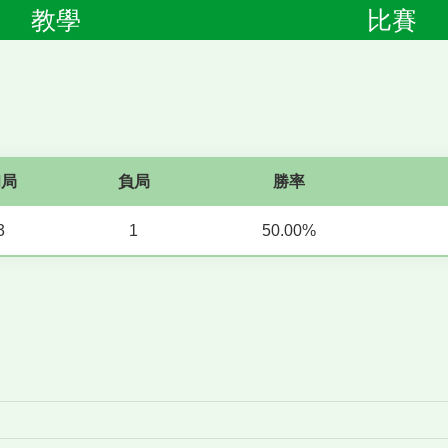
教學
比賽
和局
負局
勝率
3
1
50.00%