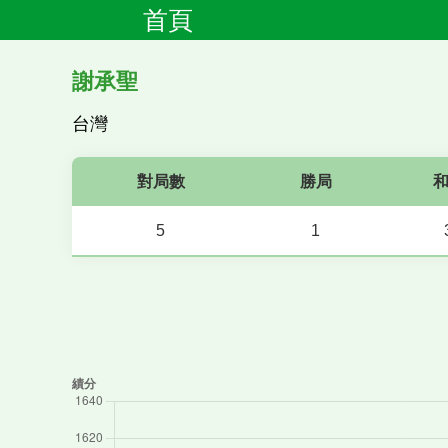
首頁
謝承聖
台灣
對局數
勝局
5
1