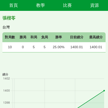
首頁
教學
比賽
資源
張楷苓
台灣
對局數
勝局
和局
負局
勝率
目前績分
最高績分
10
0
5
5
25.00%
1400.01
1400.01