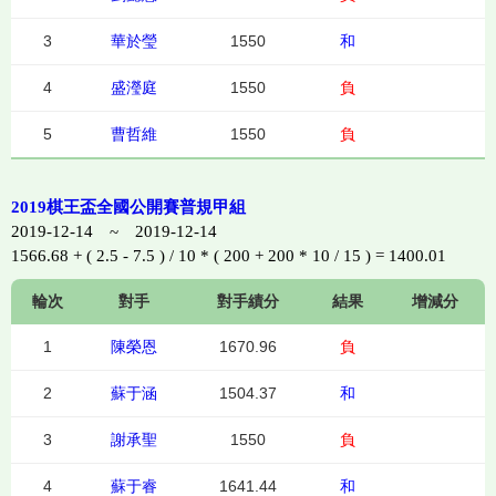
3
華於瑩
1550
和
4
盛瀅庭
1550
負
5
曹哲維
1550
負
2019棋王盃全國公開賽普規甲組
2019-12-14 ~ 2019-12-14
1566.68 + ( 2.5 - 7.5 ) / 10 * ( 200 + 200 * 10 / 15 ) = 1400.01
輪次
對手
對手績分
結果
增減分
1
陳榮恩
1670.96
負
2
蘇于涵
1504.37
和
3
謝承聖
1550
負
4
蘇于睿
1641.44
和