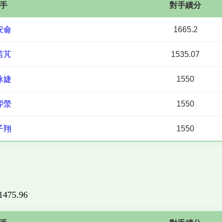
手
對手績分
安侖
1665.2
若芃
1535.07
詠婕
1550
羿滎
1550
子翔
1550
 1475.96