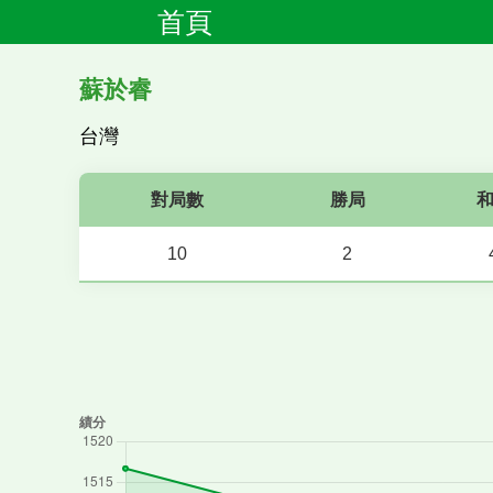
首頁
蘇於睿
台灣
對局數
勝局
10
2