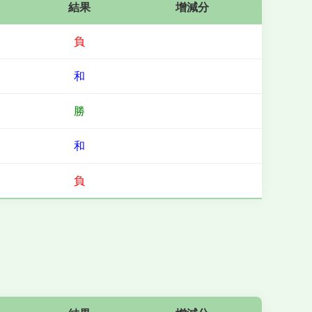
結果
增減分
負
和
勝
和
負