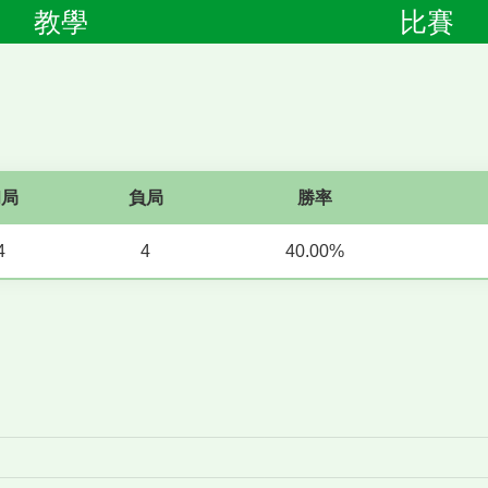
教學
比賽
和局
負局
勝率
4
4
40.00%