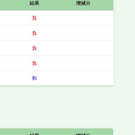
結果
增減分
負
負
負
負
和