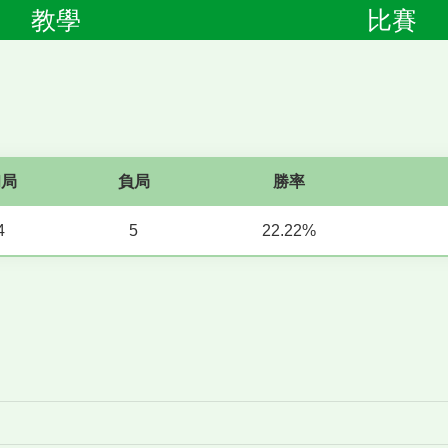
教學
比賽
和局
負局
勝率
4
5
22.22%