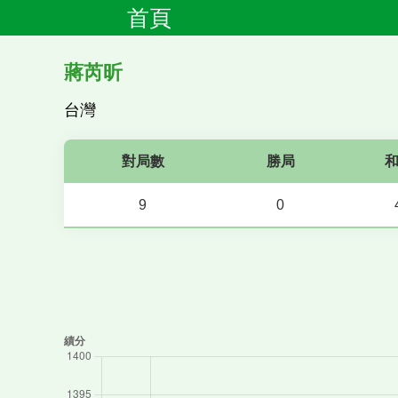
首頁
蔣芮昕
台灣
對局數
勝局
9
0