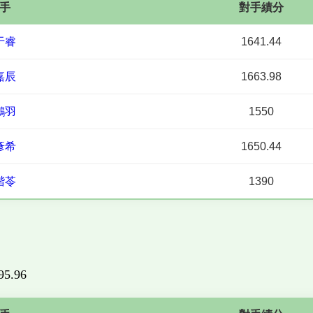
手
對手績分
于睿
1641.44
嘉辰
1663.98
鵬羽
1550
彥希
1650.44
楷苓
1390
395.96