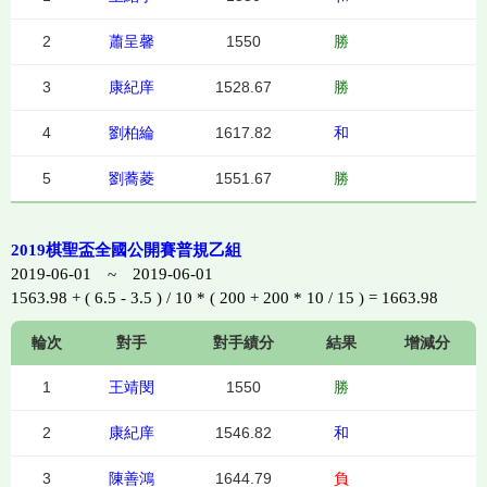
2
蕭呈馨
1550
勝
3
康紀庠
1528.67
勝
4
劉柏綸
1617.82
和
5
劉蕎菱
1551.67
勝
2019棋聖盃全國公開賽普規乙組
2019-06-01 ~ 2019-06-01
1563.98 + ( 6.5 - 3.5 ) / 10 * ( 200 + 200 * 10 / 15 ) = 1663.98
輪次
對手
對手績分
結果
增減分
1
王靖閔
1550
勝
2
康紀庠
1546.82
和
3
陳善鴻
1644.79
負