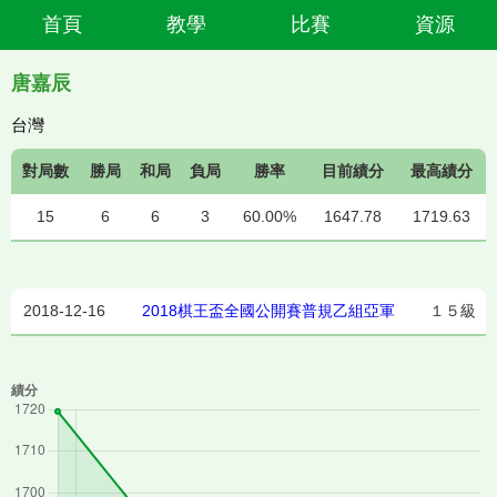
首頁
教學
比賽
資源
唐嘉辰
台灣
對局數
勝局
和局
負局
勝率
目前績分
最高績分
15
6
6
3
60.00%
1647.78
1719.63
2018-12-16
2018棋王盃全國公開賽普規乙組亞軍
１５級