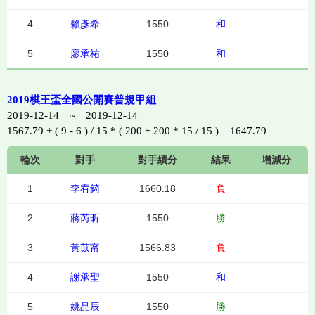
4
賴彥希
1550
和
5
廖承祐
1550
和
2019棋王盃全國公開賽普規甲組
2019-12-14 ~ 2019-12-14
1567.79 + ( 9 - 6 ) / 15 * ( 200 + 200 * 15 / 15 ) = 1647.79
輪次
對手
對手績分
結果
增減分
1
李宥錡
1660.18
負
2
蔣芮昕
1550
勝
3
黃苡甯
1566.83
負
4
謝承聖
1550
和
5
姚品辰
1550
勝